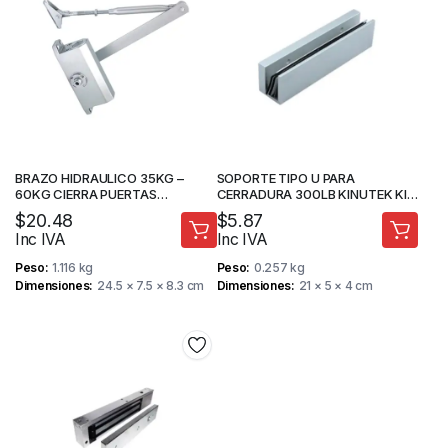
BRAZO HIDRAULICO 35KG –
SOPORTE TIPO U PARA
60KG CIERRA PUERTAS
CERRADURA 300LB KINUTEK KI-
ForteDoor
Y180U
$
20.48
$
5.87
Inc IVA
Inc IVA
Peso
1.116 kg
Peso
0.257 kg
Dimensiones
24.5 × 7.5 × 8.3 cm
Dimensiones
21 × 5 × 4 cm