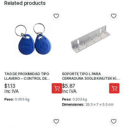
Related products
TAG DE PROXIMIDAD TIPO
SOPORTE TIPO L PARA
LLAVERO – CONTROL DE
CERRADURA 300LB KINUTEK KI-
ACCESO – ZKTECO
Y180L
$
1.13
$
5.87
Inc IVA
Inc IVA
Peso
0.005 kg
Peso
0.202 kg
Dimensiones
26.5 × 7 × 5.5 cm