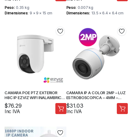
Peso
0.35 kg
Peso
0.007 kg
Dimensiones
9 × 9 × 15 cm
Dimensiones
13.5 × 6.4 × 6.4 cm
CAMARA POE PTZ EXTERIOR
CAMARA IP A COLOR 2MP – LUZ
H8C IP EZVIZ WIFI INALAMBRICA
ESTROBOSCOPICA – 4MM –
AUDIO DOBLE VIA – CAMARAS DE
AUDIO DOBLE VIA – IR 20M –
$
76.29
$
31.03
SEGURIDAD
SLOT SD – MARCA EZVIZ
Inc IVA
Inc IVA