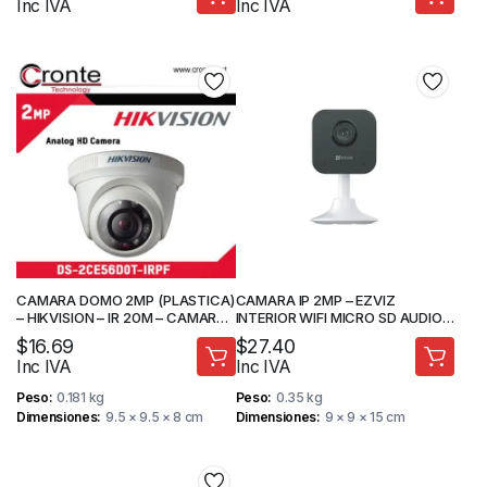
Inc IVA
Inc IVA
CAMARA DOMO 2MP (PLASTICA)
CAMARA IP 2MP – EZVIZ
– HIKVISION – IR 20M – CAMARA
INTERIOR WIFI MICRO SD AUDIO 2
DE SEGURIDAD
VIAS- CAMARA DE SEGURIDAD
$
16.69
$
27.40
Inc IVA
Inc IVA
Peso
0.181 kg
Peso
0.35 kg
Dimensiones
9.5 × 9.5 × 8 cm
Dimensiones
9 × 9 × 15 cm