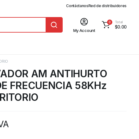
Contáctanos
Red de distribuidores
Total
0
$
0.00
My Account
ORIO
VADOR AM ANTIHURTO
E FRECUENCIA 58KHz
RITORIO
IVA