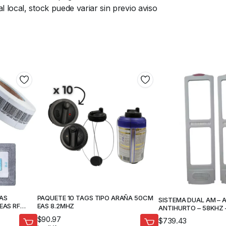
local, stock puede variar sin previo aviso
PAQUETE 10 TAGS TIPO ARAÑA 50CM
SISTEMA DUAL AM – 
EAS RF
EAS 8.2MHZ
ANTIHURTO – 58KHZ 
$
90.97
$
739.43