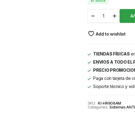
In Stock
Añ
Add to wishlist
TIENDAS FÍSICAS
en
ENVIOS A TODO EL 
PRECIO PROMOCIO
Paga con tarjeta de c
Soporte técnico y vid
SKU:
KI-HR906AM
Categories:
Sistemas AN