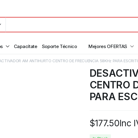
os
Capacítate
Soporte Técnico
Mejores OFERTAS
ACTIVADOR AM ANTIHURTO CENTRO DE FRECUENCIA 58KHz PARA ESCRIT
DESACTI
CENTRO D
PARA ESC
$
177.50
Inc 