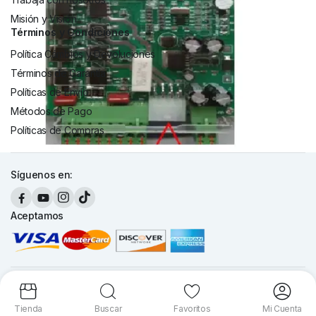
Misión y Visión
Términos y Condiciones
Política Cámbios y Devoluciones
Términos de Garantía
Políticas de Envío
Métodos de Pago
Políticas de Compras
Síguenos en:
Aceptamos
Copyright 2026 © Cronte Technology S.A. Todos los derechos
reservados.
Tienda
Buscar
Favoritos
Mi Cuenta