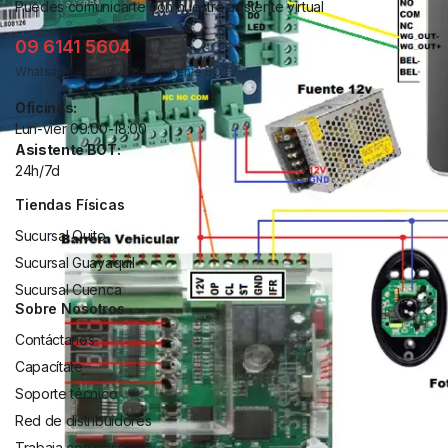
Puedes comunicarte con nuestra asistente virtual
09 6141 5604
Whatsapp exclusivo de asistente BOT.
Oficinas:
Lun-vier 09:00-18:00
Asistente BOT:
24h/7d
Tiendas Físicas
Sucursal Quito
Sucursal Guayaquil
Sucursal Cuenca
Sobre Nosotros
Contáctanos
Capacítate
Soporte técnico
Red de distribuidores
Trabaja con nosotros