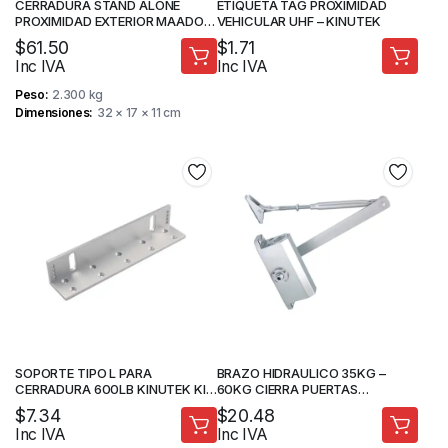
CERRADURA STAND ALONE
ETIQUETA TAG PROXIMIDAD
PROXIMIDAD EXTERIOR MAADOK
VEHICULAR UHF – KINUTEK
MAA-8011YEX
$
61.50
$
1.71
Inc IVA
Inc IVA
Peso
2.300 kg
Dimensiones
32 × 17 × 11 cm
SOPORTE TIPO L PARA
BRAZO HIDRAULICO 35KG –
CERRADURA 600LB KINUTEK KI-
60KG CIERRA PUERTAS
Y280L
ForteDoor
$
7.34
$
20.48
Inc IVA
Inc IVA