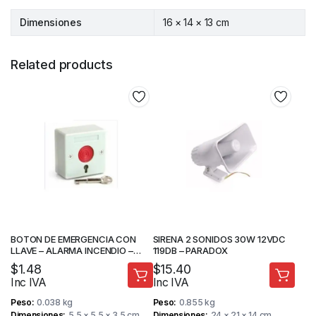
Dimensiones
16 × 14 × 13 cm
Related products
BOTON DE EMERGENCIA CON
SIRENA 2 SONIDOS 30W 12VDC
LLAVE – ALARMA INCENDIO –
119DB – PARADOX
STV
$
1.48
$
15.40
Inc IVA
Inc IVA
Peso
0.038 kg
Peso
0.855 kg
Dimensiones
5.5 × 5.5 × 3.5 cm
Dimensiones
24 × 21 × 14 cm