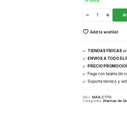
In Stock
Añ
Add to wishlist
TIENDAS FÍSICAS
en
ENVIOS A TODO EL 
PRECIO PROMOCIO
Paga con tarjeta de c
Soporte técnico y vid
SKU:
MAA-CT70
Categories:
Alarmas de S