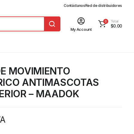
Contáctanos
Red de distribuidores
Total
0
$
0.00
My Account
E MOVIMIENTO
RICO ANTIMASCOTAS
ERIOR – MAADOK
VA