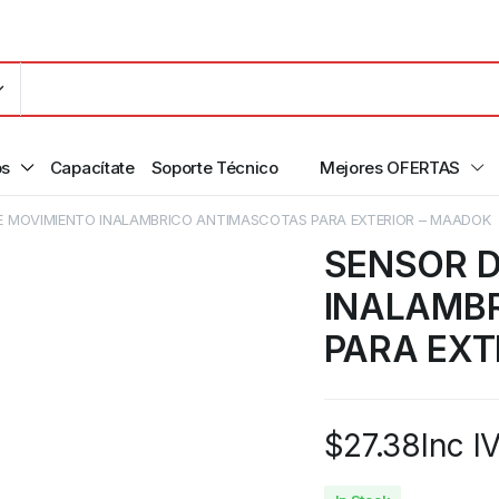
os
Capacítate
Soporte Técnico
Mejores OFERTAS
E MOVIMIENTO INALAMBRICO ANTIMASCOTAS PARA EXTERIOR – MAADOK
SENSOR D
INALAMB
PARA EXT
$
27.38
Inc I