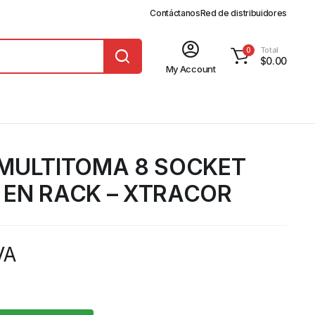
Contáctanos
Red de distribuidores
Total
0
$
0.00
My Account
MULTITOMA 8 SOCKET
EN RACK – XTRACOR
VA