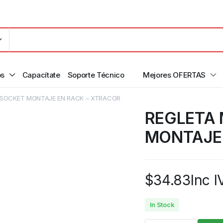
os
Capacítate
Soporte Técnico
Mejores OFERTAS
 SOCKET MONTAJE EN RACK – XTRACOR
REGLETA 
MONTAJE 
$
34.83
Inc I
In Stock