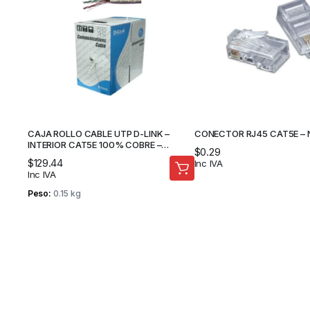
CAJA ROLLO CABLE UTP D-LINK –
CONECTOR RJ45 CAT5E – 
INTERIOR CAT5E 100% COBRE –
$
0.29
CAMARAS DE SEGURIDAD
$
129.44
Inc IVA
Inc IVA
Peso
0.15 kg