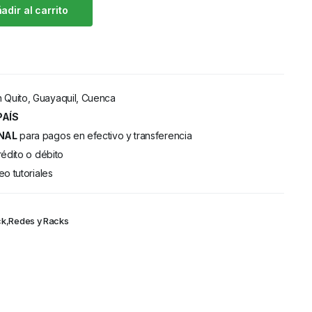
adir al carrito
 Quito, Guayaquil, Cuenca
PAÍS
NAL
para pagos en efectivo y transferencia
rédito o débito
eo tutoriales
ck
,
Redes y Racks