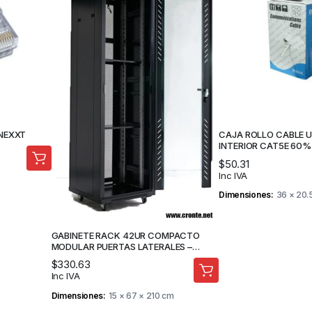
NEXXT
CAJA ROLLO CABLE U
INTERIOR CAT5E 60%
CAMARAS DE SEGURI
$
50.31
Inc IVA
Dimensiones
36 × 20.
GABINETE RACK 42UR COMPACTO
MODULAR PUERTAS LATERALES –
XTRACOR
$
330.63
Inc IVA
Dimensiones
15 × 67 × 210 cm