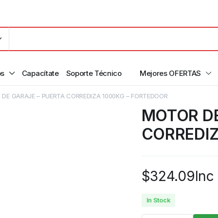
os
Capacítate
Soporte Técnico
Mejores OFERTAS
DE GARAJE – PUERTA CORREDIZA 1000KG – FORTEDOOR
MOTOR DE
CORREDIZ
$
324.09
Inc
In Stock