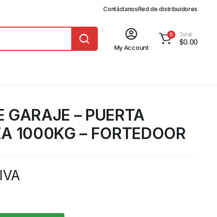
Contáctanos
Red de distribuidores
Total
0
$
0.00
My Account
 GARAJE – PUERTA
A 1000KG – FORTEDOOR
 IVA