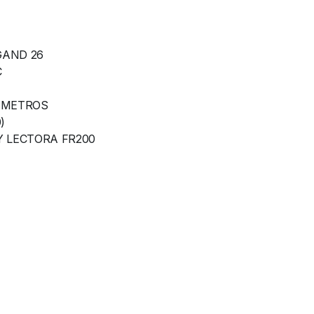
GAND 26
C
AMETROS
)
Y LECTORA FR200