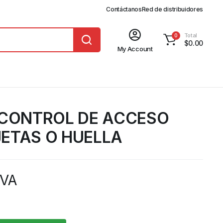
Contáctanos
Red de distribuidores
Total
0
$
0.00
My Account
 CONTROL DE ACCESO
ETAS O HUELLA
IVA