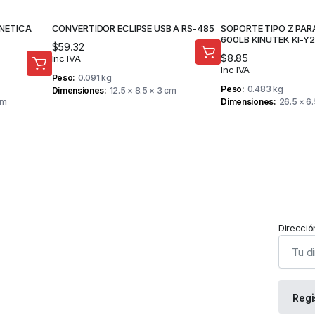
NETICA
CONVERTIDOR ECLIPSE USB A RS-485
SOPORTE TIPO Z PA
600LB KINUTEK KI-Y
$
59.32
$
8.85
Inc IVA
Inc IVA
Peso
0.091 kg
Peso
0.483 kg
Dimensiones
12.5 × 8.5 × 3 cm
cm
Dimensiones
26.5 × 6
Direcció