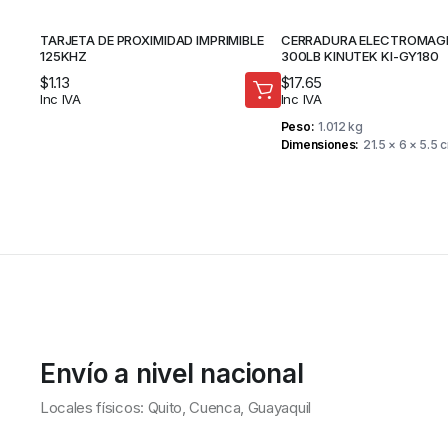
TARJETA DE PROXIMIDAD IMPRIMIBLE
CERRADURA ELECTROMAG
125KHZ
300LB KINUTEK KI-GY180
$
1.13
$
17.65
Inc IVA
Inc IVA
Peso
1.012 kg
Dimensiones
21.5 × 6 × 5.5 
Envío a nivel nacional
Locales físicos: Quito, Cuenca, Guayaquil