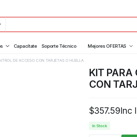
os
Capacítate
Soporte Técnico
Mejores OFERTAS
ONTROL DE ACCESO CON TARJETAS O HUELLA
KIT PARA
CON TARJ
$
357.59
Inc 
In Stock