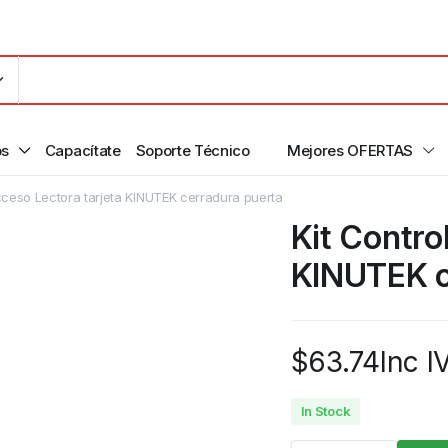
os
Capacítate
Soporte Técnico
Mejores OFERTAS
cceso Lectora tarjeta KINUTEK cerradura puerta
Kit Contro
KINUTEK c
$
63.74
Inc I
In Stock