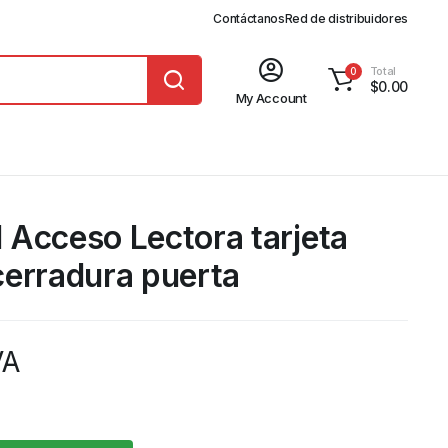
Contáctanos
Red de distribuidores
Total
0
$
0.00
My Account
l Acceso Lectora tarjeta
erradura puerta
VA