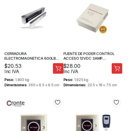
CERRADURA
FUENTE DE PODER CONTROL
ELECTROMAGNETICA 600LB
ACCESO 12VDC 3AMP
KINUTEK KI-GY280
RESPALDO
$
20.53
$
28.00
Inc IVA
Inc IVA
Peso
1.800 kg
Peso
1.925 kg
Dimensiones
265 × 6.5 × 6.5 cm
Dimensiones
23.5 × 18 × 7.5 cm