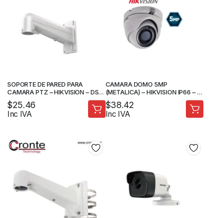
SOPORTE DE PARED PARA
CAMARA DOMO 5MP
CAMARA PTZ – HIKVISION – DS-
(METALICA) – HIKVISION IP66 – IR
1602ZJ
20M – CAMARAS DE SEGURIDAD
$
25.46
$
38.42
Inc IVA
Inc IVA