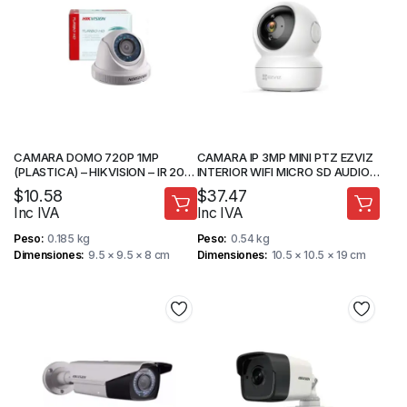
CAMARA DOMO 720P 1MP
CAMARA IP 3MP MINI PTZ EZVIZ
(PLASTICA) – HIKVISION – IR 20M
INTERIOR WIFI MICRO SD AUDIO 2
– CAMARA DE SEGURIDAD
VIAS – CAMARA DE SEGURIDAD
$
10.58
$
37.47
Inc IVA
Inc IVA
Peso
0.185 kg
Peso
0.54 kg
Dimensiones
9.5 × 9.5 × 8 cm
Dimensiones
10.5 × 10.5 × 19 cm