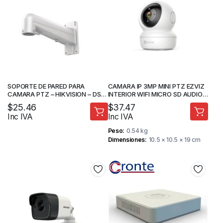
SOPORTE DE PARED PARA
CAMARA IP 3MP MINI PTZ EZVIZ
CAMARA PTZ – HIKVISION – DS-
INTERIOR WIFI MICRO SD AUDIO 2
1602ZJ
VIAS – CAMARA DE SEGURIDAD
$
25.46
$
37.47
Inc IVA
Inc IVA
Peso
0.54 kg
Dimensiones
10.5 × 10.5 × 19 cm