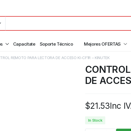
os
Capacítate
Soporte Técnico
Mejores OFERTAS
TROL REMOTO PARA LECTORA DE ACCESO KI-CF1R – KINUTEK
CONTROL
DE ACCES
$
21.53
Inc I
In Stock