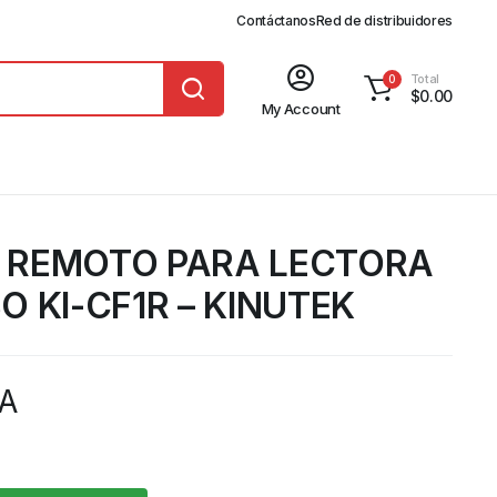
Contáctanos
Red de distribuidores
Total
0
$
0.00
My Account
 REMOTO PARA LECTORA
O KI-CF1R – KINUTEK
VA