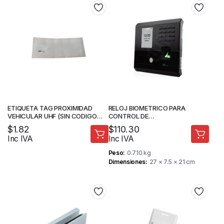
ETIQUETA TAG PROXIMIDAD
RELOJ BIOMETRICO PARA
VEHICULAR UHF (SIN CODIGO
CONTROL DE
IMPRESO) – ZKTECO
ACCESO/ASISTENCIA –
$
1.82
$
110.30
RECONOCIMIENTO FACIAL –
Inc IVA
Inc IVA
PROTOCOLO DE
COMUNICACIÓN TCP/IP –
Peso
0.710 kg
ZKTECO
Dimensiones
27 × 7.5 × 21 cm