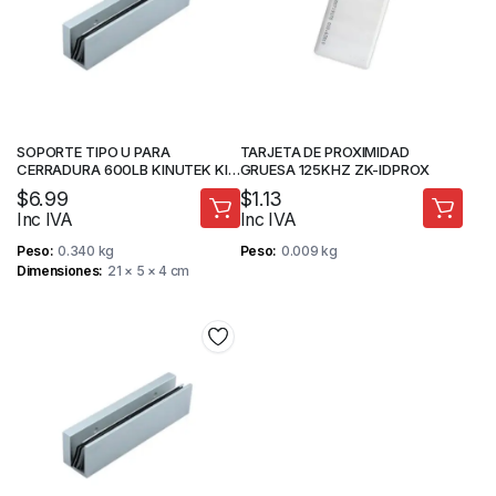
SOPORTE TIPO U PARA
TARJETA DE PROXIMIDAD
CERRADURA 600LB KINUTEK KI-
GRUESA 125KHZ ZK-IDPROX
Y280U
$
6.99
$
1.13
Inc IVA
Inc IVA
Peso
0.340 kg
Peso
0.009 kg
Dimensiones
21 × 5 × 4 cm