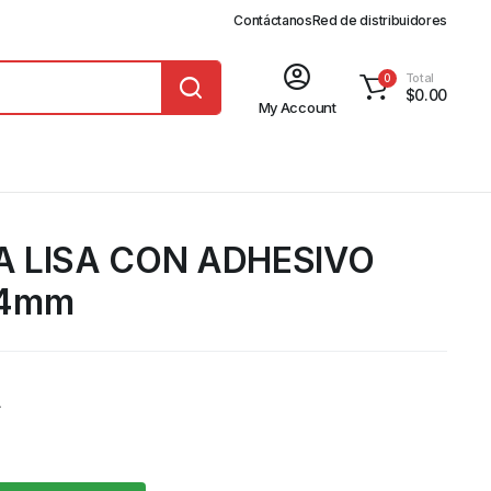
Contáctanos
Red de distribuidores
Total
0
$
0.00
My Account
 LISA CON ADHESIVO
14mm
A