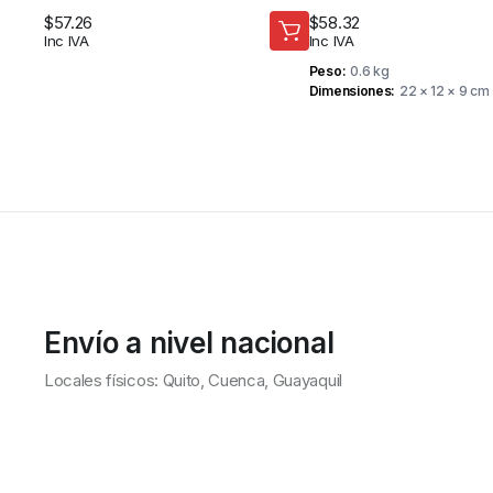
SEGURIDAD
MAA-M4EX2
$
57.26
$
58.32
Inc IVA
Inc IVA
Peso
0.6 kg
Dimensiones
22 × 12 × 9 cm
Envío a nivel nacional
Locales físicos: Quito, Cuenca, Guayaquil