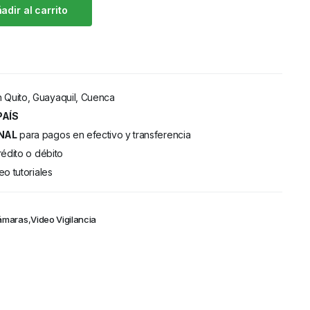
adir al carrito
 Quito, Guayaquil, Cuenca
PAÍS
NAL
para pagos en efectivo y transferencia
rédito o débito
eo tutoriales
ámaras
,
Video Vigilancia