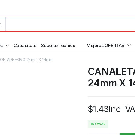
os
Capacítate
Soporte Técnico
Mejores OFERTAS
CON ADHESIVO 24mm X 14mm
CANALETA
24mm X 
$
1.43
Inc IV
In Stock