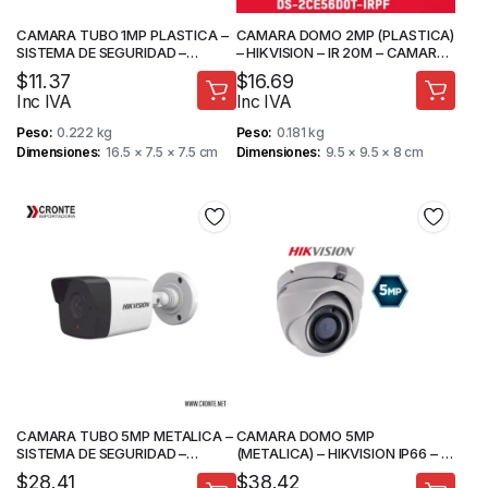
CAMARA TUBO 1MP PLASTICA –
CAMARA DOMO 2MP (PLASTICA)
SISTEMA DE SEGURIDAD –
– HIKVISION – IR 20M – CAMARA
HIKVISION
DE SEGURIDAD
$
11.37
$
16.69
Inc IVA
Inc IVA
Peso
0.222 kg
Peso
0.181 kg
Dimensiones
16.5 × 7.5 × 7.5 cm
Dimensiones
9.5 × 9.5 × 8 cm
CAMARA TUBO 5MP METALICA –
CAMARA DOMO 5MP
SISTEMA DE SEGURIDAD –
(METALICA) – HIKVISION IP66 – IR
HIKVISION
20M – CAMARAS DE SEGURIDAD
$
28.41
$
38.42