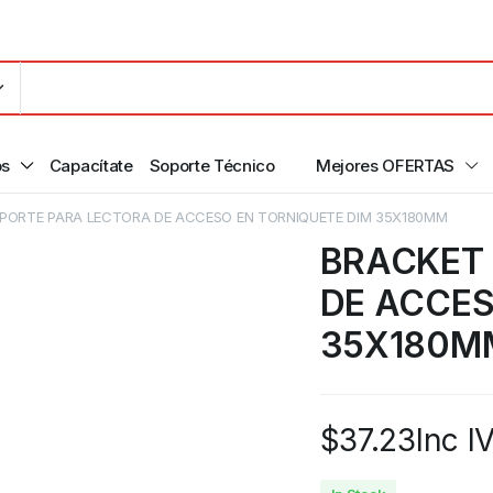
os
Capacítate
Soporte Técnico
Mejores OFERTAS
PORTE PARA LECTORA DE ACCESO EN TORNIQUETE DIM 35X180MM
BRACKET
DE ACCES
35X180M
$
37.23
Inc I