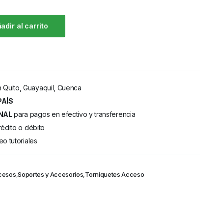
adir al carrito
 Quito, Guayaquil, Cuenca
PAÍS
NAL
para pagos en efectivo y transferencia
rédito o débito
eo tutoriales
cesos
,
Soportes y Accesorios
,
Torniquetes Acceso