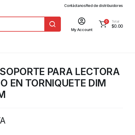
Contáctanos
Red de distribuidores
Total
0
$
0.00
My Account
 SOPORTE PARA LECTORA
O EN TORNIQUETE DIM
M
VA