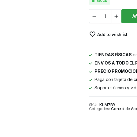
In Stock
Añ
Add to wishlist
TIENDAS FÍSICAS
en
ENVIOS A TODO EL 
PRECIO PROMOCIO
Paga con tarjeta de c
Soporte técnico y vid
SKU:
KI-M7BR
Categories:
Control de Ac