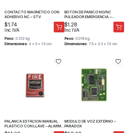
CONTACTO MAGNETICO CON
BOTON DE PANICO NO/NC
ADHESIVO NC – STV
PULSADOR EMERGENCIA –
KINUTEK
$
1.74
$
1.28
Inc IVA
Inc IVA
Peso
0.012 kg
Peso
0.016 kg
Dimensiones
4 × 5 × 1.5 cm
Dimensiones
7.5 × 2.3 × 1.5 cm
PALANCA ESTACION MANUAL
MODULO DE VOZ EXTERNO –
PLASTICO CON LLAVE – ALARMA
PARADOX
INCENDIO – STV