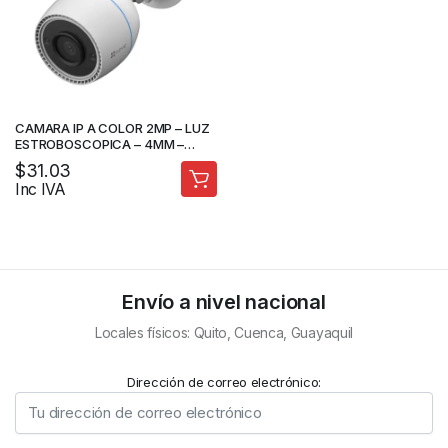
CAMARA IP A COLOR 2MP – LUZ
ESTROBOSCOPICA – 4MM –
AUDIO DOBLE VIA – IR 20M –
$
31.03
SLOT SD – MARCA EZVIZ
Inc IVA
Envío a nivel nacional
Locales físicos: Quito, Cuenca, Guayaquil
Dirección de correo electrónico: