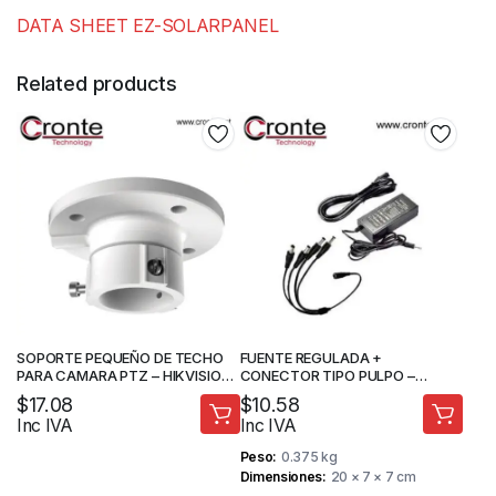
DATA SHEET EZ-SOLARPANEL
Related products
SOPORTE PEQUEÑO DE TECHO
FUENTE REGULADA +
PARA CAMARA PTZ – HIKVISION
CONECTOR TIPO PULPO –
– DS-1663ZJ
SISTEMAS DE SEGURIDAD
$
17.08
$
10.58
Inc IVA
Inc IVA
Peso
0.375 kg
Dimensiones
20 × 7 × 7 cm