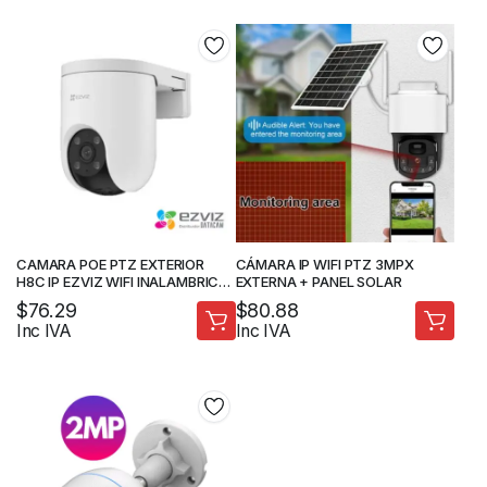
CAMARA POE PTZ EXTERIOR
CÁMARA IP WIFI PTZ 3MPX
H8C IP EZVIZ WIFI INALAMBRICA
EXTERNA + PANEL SOLAR
AUDIO DOBLE VIA – CAMARAS DE
$
76.29
$
80.88
SEGURIDAD
Inc IVA
Inc IVA