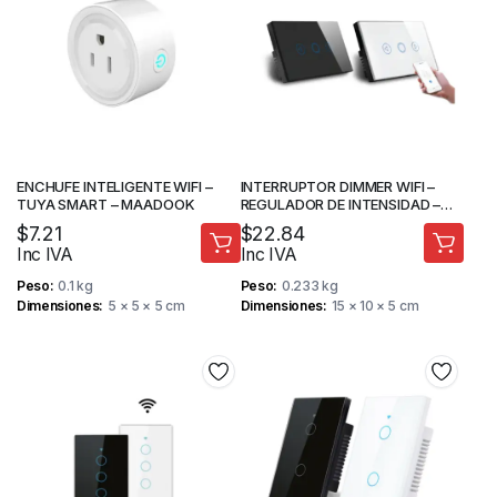
ENCHUFE INTELIGENTE WIFI –
INTERRUPTOR DIMMER WIFI –
TUYA SMART – MAADOOK
REGULADOR DE INTENSIDAD –
MAADOK
$
7.21
$
22.84
Inc IVA
Inc IVA
Peso
0.1 kg
Peso
0.233 kg
Dimensiones
5 × 5 × 5 cm
Dimensiones
15 × 10 × 5 cm