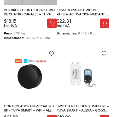
INTERRUPTOR INTELIGENTE WIFI
TOMACORRIENTE WIFI DE
DE CUATRO CANALES – TUYA
PARED- ACTIVACION MEDIANTE
SMART – MAADOK
APP MOVIL – MAADOK
$
18.15
$
22.31
Inc IVA
Inc IVA
Peso
0.181 kg
Dimensiones
6 × 13 × 8 cm
Dimensiones
12.2 × 7.2 × 5 cm
CONTROLADOR UNIVERSAL IR +
SWITCH INTELIGENTE WIFI + RF –
RF – TUYA SMART – WIFI – ALEXA
TUYA SMART – ALEXA – GOOGLE
– GOOGLE HOME – MAADOK
HOME – MAADOK