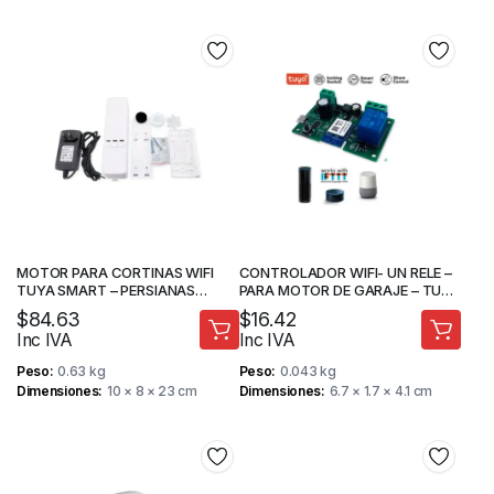
MOTOR PARA CORTINAS WIFI
CONTROLADOR WIFI- UN RELE –
TUYA SMART – PERSIANAS
PARA MOTOR DE GARAJE – TUYA
ELÉCTRICAS – ALEXA – MAADOK
SMART – MAADOK
$
84.63
$
16.42
Inc IVA
Inc IVA
Peso
0.63 kg
Peso
0.043 kg
Dimensiones
10 × 8 × 23 cm
Dimensiones
6.7 × 1.7 × 4.1 cm