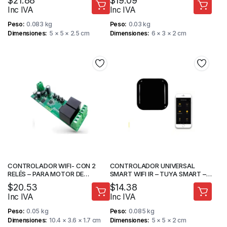
$
21.88
$
19.09
Inc IVA
Inc IVA
Peso
0.083 kg
Peso
0.03 kg
Dimensiones
5 × 5 × 2.5 cm
Dimensiones
6 × 3 × 2 cm
CONTROLADOR WIFI- CON 2
CONTROLADOR UNIVERSAL
RELÉS – PARA MOTOR DE
SMART WIFI IR – TUYA SMART –
GARAJE – ACCESO SMART –
MAA-JDYKQ
$
20.53
$
14.38
TUYA SMART – MAADOK
Inc IVA
Inc IVA
Peso
0.05 kg
Peso
0.085 kg
Dimensiones
10.4 × 3.6 × 1.7 cm
Dimensiones
5 × 5 × 2 cm