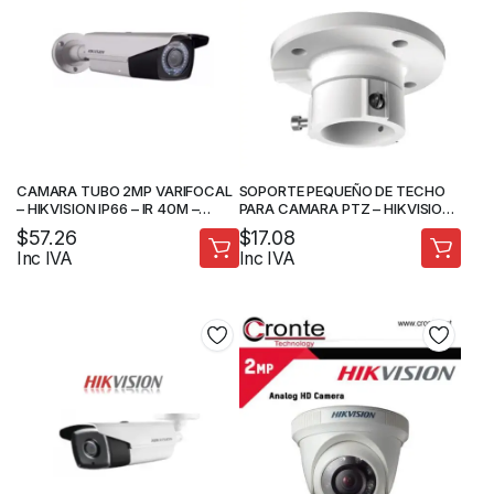
CAMARA TUBO 2MP VARIFOCAL
SOPORTE PEQUEÑO DE TECHO
– HIKVISION IP66 – IR 40M –
PARA CAMARA PTZ – HIKVISION
CAMARA DE SEGURIDAD
– DS-1663ZJ
$
57.26
$
17.08
Inc IVA
Inc IVA